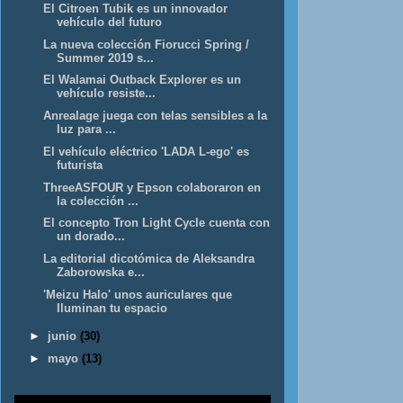
El Citroen Tubik es un innovador
vehículo del futuro
La nueva colección Fiorucci Spring /
Summer 2019 s...
El Walamai Outback Explorer es un
vehículo resiste...
Anrealage juega con telas sensibles a la
luz para ...
El vehículo eléctrico 'LADA L-ego' es
futurista
ThreeASFOUR y Epson colaboraron en
la colección ...
El concepto Tron Light Cycle cuenta con
un dorado...
La editorial dicotómica de Aleksandra
Zaborowska e...
'Meizu Halo' unos auriculares que
Iluminan tu espacio
►
junio
(30)
►
mayo
(13)