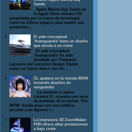
Sands
Apple Marina Bay Sands es
la Apple Store número 512
presentada por la marca de tecnología
como su último espacio para vender sus
productos...
El yate conceptual
'Avanguardia' tiene un diseño
que emula a un cisne
El yate conceptual
'Avanguardia' ha sido
diseñado por Pierpaolo
Lazzarini del Lazzarini Design Studio
como un lujoso barco con for...
CL apatece en la revista WOW
luciendo diseños de
vanguardia
La cantante y rapera
coreana CL muestra una serie
de portadas de la revista The
WOW donde posa con una estética
prculiar y en algunos c...
La impresora 3D ZoomMaker
FHD ofrece altas prestaciones
a bajo coste