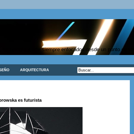
, tecnología y arte siempre enfocados desde un punto de vist
ISEÑO
ARQUITECTURA
orowska es futurista