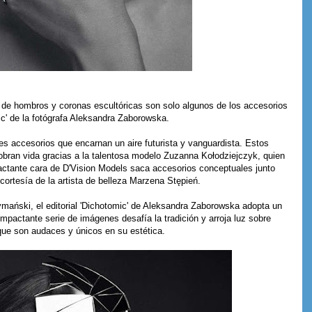
de hombros y coronas escultóricas son solo algunos de los accesorios
ic' de la fotógrafa Aleksandra Zaborowska.
es accesorios que encarnan un aire futurista y vanguardista. Estos
cobran vida gracias a la talentosa modelo Zuzanna Kołodziejczyk, quien
pactante cara de D'Vision Models saca accesorios conceptuales junto
 cortesía de la artista de belleza Marzena Stępień.
ymański, el editorial 'Dichotomic' de Aleksandra Zaborowska adopta un
impactante serie de imágenes desafía la tradición y arroja luz sobre
que son audaces y únicos en su estética.