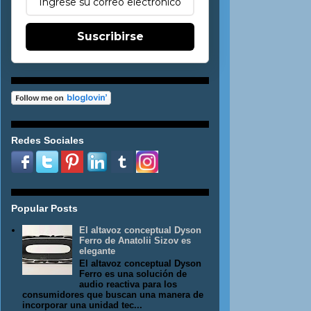
Suscribirse
Redes Sociales
Popular Posts
El altavoz conceptual Dyson
Ferro de Anatolii Sizov es
elegante
El altavoz conceptual Dyson
Ferro es una solución de
audio reactiva para los
consumidores que buscan una manera de
incorporar una unidad tec...