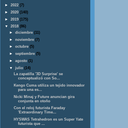
►
2022
(7)
►
2020
(140)
►
2019
(175)
▼
2018
(86)
►
diciembre
(11)
►
noviembre
(7)
►
octubre
(5)
►
septiembre
(5)
►
agosto
(1)
▼
julio
(14)
La zapatilla '3D Surprise' se
conceptualizó con So...
Kengo Cuma utiliza un tejido innovador
para una es...
Nicki Minaj y Future anuncian gira
conjunta en otoño
Con el reloj futurista Faraday
'Extraordinary Time...
HYSWAS Tetrahedron es un Super Yate
futurista que ...