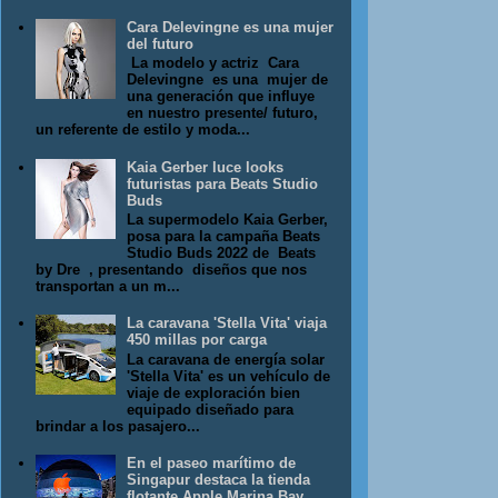
Cara Delevingne es una mujer
del futuro
La modelo y actriz Cara
Delevingne es una mujer de
una generación que influye
en nuestro presente/ futuro,
un referente de estilo y moda...
Kaia Gerber luce looks
futuristas para Beats Studio
Buds
La supermodelo Kaia Gerber,
posa para la campaña Beats
Studio Buds 2022 de Beats
by Dre , presentando diseños que nos
transportan a un m...
La caravana 'Stella Vita' viaja
450 millas por carga
La caravana de energía solar
'Stella Vita' es un vehículo de
viaje de exploración bien
equipado diseñado para
brindar a los pasajero...
En el paseo marítimo de
Singapur destaca la tienda
flotante Apple Marina Bay