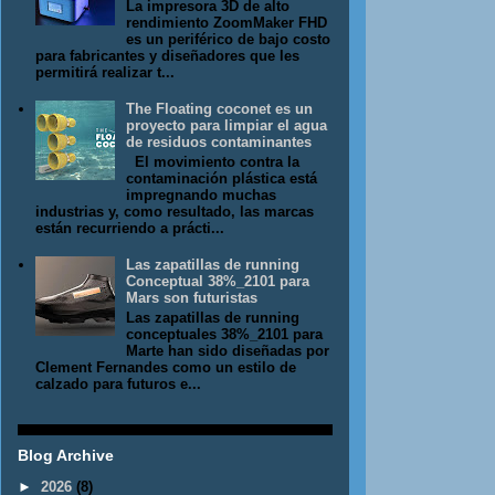
La impresora 3D de alto
rendimiento ZoomMaker FHD
es un periférico de bajo costo
para fabricantes y diseñadores que les
permitirá realizar t...
The Floating coconet es un
proyecto para limpiar el agua
de residuos contaminantes
El movimiento contra la
contaminación plástica está
impregnando muchas
industrias y, como resultado, las marcas
están recurriendo a prácti...
Las zapatillas de running
Conceptual 38%_2101 para
Mars son futuristas
Las zapatillas de running
conceptuales 38%_2101 para
Marte han sido diseñadas por
Clement Fernandes como un estilo de
calzado para futuros e...
Blog Archive
►
2026
(8)