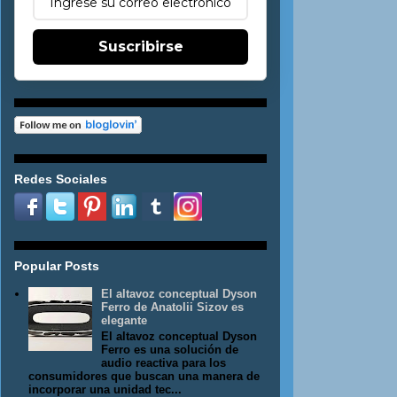
Suscribirse
Redes Sociales
Popular Posts
El altavoz conceptual Dyson
Ferro de Anatolii Sizov es
elegante
El altavoz conceptual Dyson
Ferro es una solución de
audio reactiva para los
consumidores que buscan una manera de
incorporar una unidad tec...