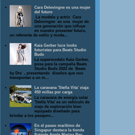
Cara Delevingne es una mujer
del futuro
La modelo y actriz Cara
Delevingne es una mujer de
una generación que influye
en nuestro presente/ futuro,
un referente de estilo y moda...
Kaia Gerber luce looks
futuristas para Beats Studio
Buds
La supermodelo Kaia Gerber,
posa para la campaña Beats
Studio Buds 2022 de Beats
by Dre , presentando diseños que nos
transportan a un m...
La caravana 'Stella Vita' viaja
450 millas por carga
La caravana de energía solar
'Stella Vita' es un vehículo de
viaje de exploración bien
equipado diseñado para
brindar a los pasajero...
En el paseo marítimo de
Singapur destaca la tienda
flotante Apple Marina Bay