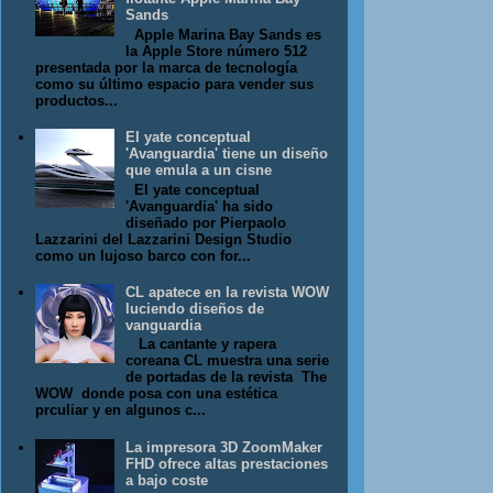
Sands
Apple Marina Bay Sands es
la Apple Store número 512
presentada por la marca de tecnología
como su último espacio para vender sus
productos...
El yate conceptual
'Avanguardia' tiene un diseño
que emula a un cisne
El yate conceptual
'Avanguardia' ha sido
diseñado por Pierpaolo
Lazzarini del Lazzarini Design Studio
como un lujoso barco con for...
CL apatece en la revista WOW
luciendo diseños de
vanguardia
La cantante y rapera
coreana CL muestra una serie
de portadas de la revista The
WOW donde posa con una estética
prculiar y en algunos c...
La impresora 3D ZoomMaker
FHD ofrece altas prestaciones
a bajo coste