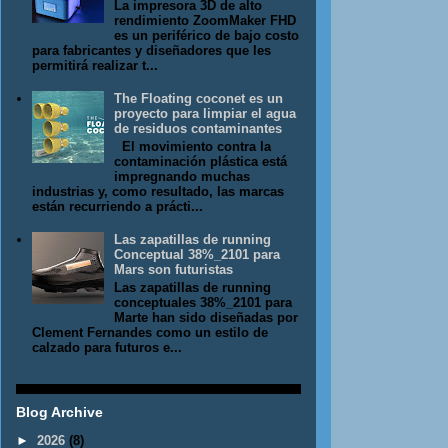
La impresora 3D de alto
rendimiento ZoomMaker FHD
es un periférico de bajo costo
para fabricantes y diseñadores que les
permitirá realizar t...
The Floating coconet es un
proyecto para limpiar el agua
de residuos contaminantes
El movimiento contra la
contaminación plástica está
impregnando muchas
industrias y, como resultado, las marcas
están recurriendo a prácti...
Las zapatillas de running
Conceptual 38%_2101 para
Mars son futuristas
Las zapatillas de running
conceptuales 38%_2101 para
Marte han sido diseñadas por
Clement Fernandes como un estilo de
calzado para futuros e...
Blog Archive
►
2026
(8)