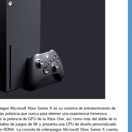
egos Microsoft Xbox Series X es su sistema de entretenimiento de
ás potencia que nunca para obtener una experiencia inmersiva.
s la potencia de GPU de la Xbox One, así como más del doble de lo
ntallas de juegos de 8K y presenta una CPU de diseño personalizado
on RDNA. La consola de videojuegos Microsoft Xbox Series X cuenta