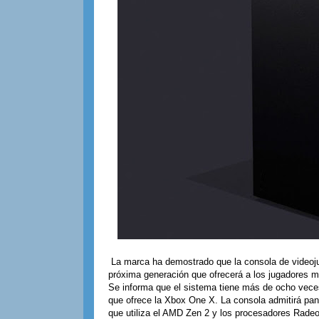
La marca ha demostrado que la consola de videoju
próxima generación que ofrecerá a los jugadores m
Se informa que el sistema tiene más de ocho vece
que ofrece la Xbox One X. La consola admitirá pa
que utiliza el AMD Zen 2 y los procesadores Rade