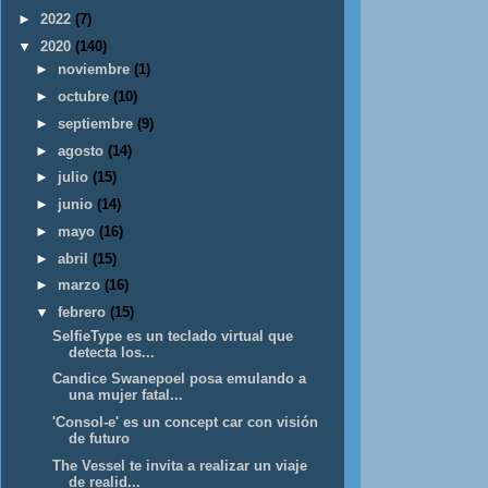
►
2022
(7)
▼
2020
(140)
►
noviembre
(1)
►
octubre
(10)
►
septiembre
(9)
►
agosto
(14)
►
julio
(15)
►
junio
(14)
►
mayo
(16)
►
abril
(15)
►
marzo
(16)
▼
febrero
(15)
SelfieType es un teclado virtual que
detecta los...
Candice Swanepoel posa emulando a
una mujer fatal...
'Consol-e' es un concept car con visión
de futuro
The Vessel te invita a realizar un viaje
de realid...