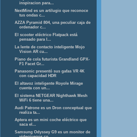
inspiracion para...
NextMind es un artilugio que reconoce
tus ondas c...
AZZA Pyramid 804, una peculiar caja de
ordenador c...
El scooter eléctrico Flatpack está
pensado para l...
La lente de contacto inteligente Mojo
Vision AR cu...
Piano de cola futurista Grandland GPX-
F1 Facet Gr...
Panasonic presentó sus gafas VR 4K
con capacidad HDR
El altavoz inteligente Royole Mirage
cuenta con un...
El sistema NETGEAR Nighthawk Mesh
WiFi 6 tiene una...
Audi Patrone es un Dron conceptual que
realiza ta...
Aptera es un mini coche eléctrico que
saca el...
Samsung Odyssey G9 es un monitor de
videojuegos co...