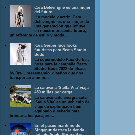
Cara Delevingne es una mujer
del futuro
La modelo y actriz Cara
Delevingne es una mujer de
una generación que influye
en nuestro presente/ futuro,
un referente de estilo y moda...
Kaia Gerber luce looks
futuristas para Beats Studio
Buds
La supermodelo Kaia Gerber,
posa para la campaña Beats
Studio Buds 2022 de Beats
by Dre , presentando diseños que nos
transportan a un m...
La caravana 'Stella Vita' viaja
450 millas por carga
La caravana de energía solar
'Stella Vita' es un vehículo de
viaje de exploración bien
equipado diseñado para
brindar a los pasajero...
En el paseo marítimo de
Singapur destaca la tienda
flotante Apple Marina Bay