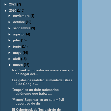
►
2022
(7)
▼
2020
(140)
►
noviembre
(1)
►
octubre
(10)
►
septiembre
(9)
►
agosto
(14)
►
julio
(15)
►
junio
(14)
►
mayo
(16)
►
abril
(15)
▼
marzo
(16)
Ivan Venkov muestra un nuevo concepto
de hogar del...
Las gafas de realidad aumentada Glass
2 de Google ...
'Draper' es un drón submarino
autónomo que trabaja...
'Meson' Supercar es un automóvil
deportivo de dis...
El Cybertruck de Tesla sirvió de