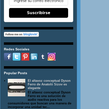
Suscribirse
Redes Sociales
Popular Posts
El altavoz conceptual Dyson
Ferro de Anatolii Sizov es
elegante
El altavoz conceptual Dyson
Ferro es una solución de
audio reactiva para los
consumidores que buscan una manera de
incorporar una unidad tec...