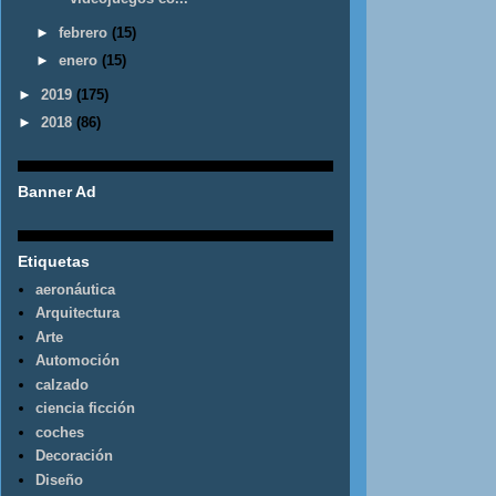
►
febrero
(15)
►
enero
(15)
►
2019
(175)
►
2018
(86)
Banner Ad
Etiquetas
aeronáutica
Arquitectura
Arte
Automoción
calzado
ciencia ficción
coches
Decoración
Diseño