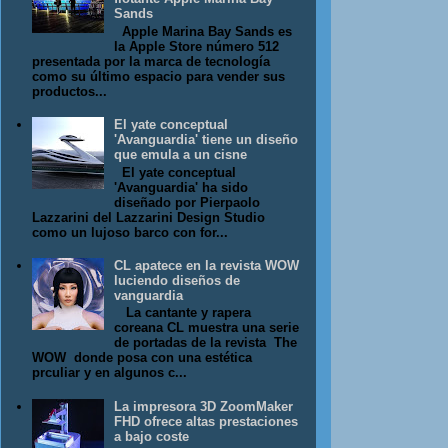
Sands
Apple Marina Bay Sands es
la Apple Store número 512
presentada por la marca de tecnología
como su último espacio para vender sus
productos...
El yate conceptual
'Avanguardia' tiene un diseño
que emula a un cisne
El yate conceptual
'Avanguardia' ha sido
diseñado por Pierpaolo
Lazzarini del Lazzarini Design Studio
como un lujoso barco con for...
CL apatece en la revista WOW
luciendo diseños de
vanguardia
La cantante y rapera
coreana CL muestra una serie
de portadas de la revista The
WOW donde posa con una estética
prculiar y en algunos c...
La impresora 3D ZoomMaker
FHD ofrece altas prestaciones
a bajo coste