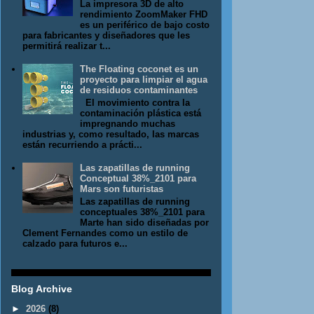
La impresora 3D de alto
rendimiento ZoomMaker FHD
es un periférico de bajo costo
para fabricantes y diseñadores que les
permitirá realizar t...
The Floating coconet es un
proyecto para limpiar el agua
de residuos contaminantes
El movimiento contra la
contaminación plástica está
impregnando muchas
industrias y, como resultado, las marcas
están recurriendo a prácti...
Las zapatillas de running
Conceptual 38%_2101 para
Mars son futuristas
Las zapatillas de running
conceptuales 38%_2101 para
Marte han sido diseñadas por
Clement Fernandes como un estilo de
calzado para futuros e...
Blog Archive
►
2026
(8)